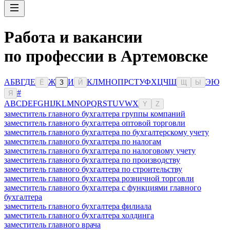
Работа и вакансии
по профессии в Артемовске
А
Б
В
Г
Д
Е
Ж
И
К
Л
М
Н
О
П
Р
С
Т
У
Ф
Х
Ц
Ч
Ш
Э
Ю
Ё
З
Й
Щ
Ы
#
Я
A
B
C
D
E
F
G
H
I
J
K
L
M
N
O
P
Q
R
S
T
U
V
W
X
Y
Z
заместитель главного бухгалтера группы компаний
заместитель главного бухгалтера оптовой торговли
заместитель главного бухгалтера по бухгалтерскому учету
заместитель главного бухгалтера по налогам
заместитель главного бухгалтера по налоговому учету
заместитель главного бухгалтера по производству
заместитель главного бухгалтера по строительству
заместитель главного бухгалтера розничной торговли
заместитель главного бухгалтера с функциями главного
бухгалтера
заместитель главного бухгалтера филиала
заместитель главного бухгалтера холдинга
заместитель главного врача