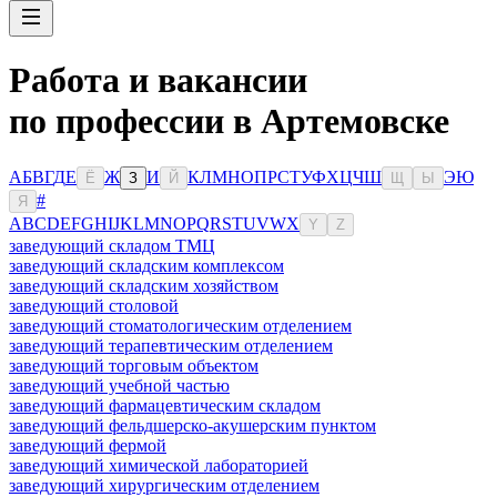
Работа и вакансии
по профессии в Артемовске
А
Б
В
Г
Д
Е
Ж
И
К
Л
М
Н
О
П
Р
С
Т
У
Ф
Х
Ц
Ч
Ш
Э
Ю
Ё
З
Й
Щ
Ы
#
Я
A
B
C
D
E
F
G
H
I
J
K
L
M
N
O
P
Q
R
S
T
U
V
W
X
Y
Z
заведующий складом ТМЦ
заведующий складским комплексом
заведующий складским хозяйством
заведующий столовой
заведующий стоматологическим отделением
заведующий терапевтическим отделением
заведующий торговым объектом
заведующий учебной частью
заведующий фармацевтическим складом
заведующий фельдшерско-акушерским пунктом
заведующий фермой
заведующий химической лабораторией
заведующий хирургическим отделением