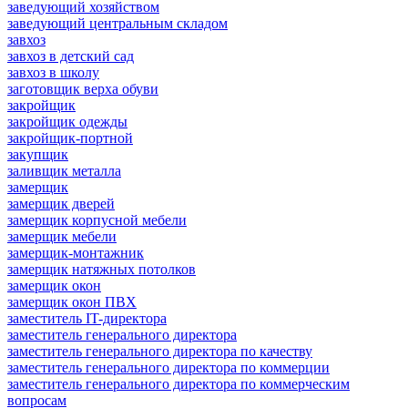
заведующий хозяйством
заведующий центральным складом
завхоз
завхоз в детский сад
завхоз в школу
заготовщик верха обуви
закройщик
закройщик одежды
закройщик-портной
закупщик
заливщик металла
замерщик
замерщик дверей
замерщик корпусной мебели
замерщик мебели
замерщик-монтажник
замерщик натяжных потолков
замерщик окон
замерщик окон ПВХ
заместитель IT-директора
заместитель генерального директора
заместитель генерального директора по качеству
заместитель генерального директора по коммерции
заместитель генерального директора по коммерческим
вопросам