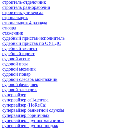
строитель-отделочник
строитель-разнорабочий
строитель-универсал
стропальщик
стропальщик 4 разряда
стюард
стяжечник
судебный пристав-исполнитель
судебный пристав по ОУПДС
судебный эксперт
судебный юрист
судовой агент
судовой врач
судовой механик
судовой повар
судовой слесарь-монтажник
судовой фельдшер
судовой электрик
супервайзер
супервайзер call-центра
супервайзер (HoReCa)
супервайзер банкетной службы
супервайзер горничных
супервайзер группы магазинов
супервайзер группы продаж