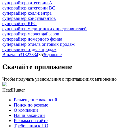
супервайзер категории A
супервайзер категории BC
супервайзер колл-центра
супервайзер консультантов
супервайзер КРС
супервайзер медицинских представителей
супервайзер мерчендайзеров
супервайзер номерного фонда
супервайзер отдела оптовых продаж
супервайзер отдела продаж
В начало
31
32
33
34
35
36
дальше
Скачайте приложение
Чтобы получать уведомления о приглашениях мгновенно
HeadHunter
Размещение вакансий
Поиск по резюме
О компании
Наши вакансии
Реклама на сайте
Требования к ПО