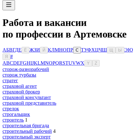
Работа и вакансии
по профессии в Артемовске
А
Б
В
Г
Д
Е
Ж
З
И
К
Л
М
Н
О
П
Р
Т
У
Ф
Х
Ц
Ч
Ш
Э
Ю
Ё
Й
С
Щ
Ы
#
Я
A
B
C
D
E
F
G
H
I
J
K
L
M
N
O
P
Q
R
S
T
U
V
W
X
Y
Z
сторож-разнорабочий
сторож турбазы
стратег
страховой агент
страховой брокер
страховой консультант
страховой представитель
стрелок
строгальщик
строитель
1
строительная бригада
строительный рабочий
4
строительный эксперт