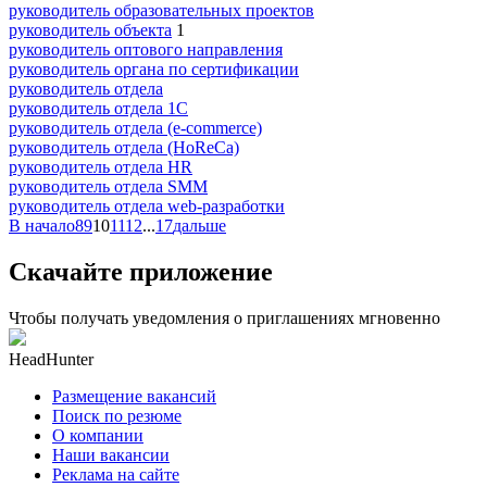
руководитель образовательных проектов
руководитель объекта
1
руководитель оптового направления
руководитель органа по сертификации
руководитель отдела
руководитель отдела 1С
руководитель отдела (e-commerce)
руководитель отдела (HoReCa)
руководитель отдела HR
руководитель отдела SMM
руководитель отдела web-разработки
В начало
8
9
10
11
12
...
17
дальше
Скачайте приложение
Чтобы получать уведомления о приглашениях мгновенно
HeadHunter
Размещение вакансий
Поиск по резюме
О компании
Наши вакансии
Реклама на сайте