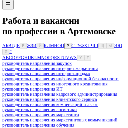
Работа и вакансии
по профессии в Артемовске
А
Б
В
Г
Д
Е
Ж
З
И
К
Л
М
Н
О
П
С
Т
У
Ф
Х
Ц
Ч
Ш
Э
Ю
Ё
Й
Р
Щ
Ы
#
Я
A
B
C
D
E
F
G
H
I
J
K
L
M
N
O
P
Q
R
S
T
U
V
W
X
Y
Z
руководитель направления закупок
руководитель направления интернет-маркетинга
руководитель направления интернет-продаж
руководитель направления информационной безопасности
руководитель направления ипотечного кредитования
руководитель направления ИТ
руководитель направления кадрового администрирования
руководитель направления клиентского сервиса
руководитель направления компенсаций и льгот
руководитель направления логистики
руководитель направления маркетинга
руководитель направления маркетинговых коммуникаций
руководитель направления обучения