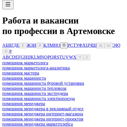
Работа и вакансии
по профессии в Артемовске
А
Б
В
Г
Д
Е
Ж
З
И
К
Л
М
Н
О
Р
С
Т
У
Ф
Х
Ц
Ч
Ш
Э
Ю
Ё
Й
П
Щ
Ы
#
Я
A
B
C
D
E
F
G
H
I
J
K
L
M
N
O
P
Q
R
S
T
U
V
W
X
Y
Z
помощник маркетолога
помощник маркетолога-аналитика
помощник мастера
помощник машиниста
помощник машиниста буровой установки
помощник машиниста тепловоза
помощник машиниста экструдера
помощник машиниста электропоезда
помощник менеджера
помощник менеджера в рекламный отдел
помощник менеджера интернет-магазина
помощник менеджера интернет-проектов
помощник менеджера маркетплейса