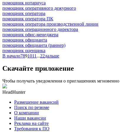
помощник нотариуса
помощник оперативного дежурного
помощник оператора
помощник оператора ПК
помощник оператора производственной линии
помощник операционного директора
помощник офис-менеджера
помощник официанта
помощник официанта (раннер)
помощник оценщика
В начало
7
8
9
10
11
...
22
дальше
Скачайте приложение
Чтобы получать уведомления о приглашениях мгновенно
HeadHunter
Размещение вакансий
Поиск по резюме
О компании
Наши вакансии
Реклама на сайте
Требования к ПО