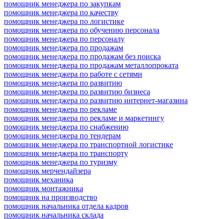
помощник менеджера по закупкам
помощник менеджера по качеству
помощник менеджера по логистике
помощник менеджера по обучению персонала
помощник менеджера по персоналу
помощник менеджера по продажам
помощник менеджера по продажам без поиска
помощник менеджера по продажам металлопроката
помощник менеджера по работе с сетями
помощник менеджера по развитию
помощник менеджера по развитию бизнеса
помощник менеджера по развитию интернет-магазина
помощник менеджера по рекламе
помощник менеджера по рекламе и маркетингу
помощник менеджера по снабжению
помощник менеджера по тендерам
помощник менеджера по транспортной логистике
помощник менеджера по транспорту
помощник менеджера по туризму
помощник мерчендайзера
помощник механика
помощник монтажника
помощник на производство
помощник начальника отдела кадров
помощник начальника склада