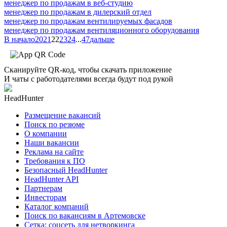
менеджер по продажам в веб-студию
менеджер по продажам в дилерский отдел
менеджер по продажам вентилируемых фасадов
менеджер по продажам вентиляционного оборудования
В начало
20
21
22
23
24
...
47
дальше
Сканируйте QR-код, чтобы скачать приложение
И чаты с работодателями всегда будут под рукой
HeadHunter
Размещение вакансий
Поиск по резюме
О компании
Наши вакансии
Реклама на сайте
Требования к ПО
Безопасный HeadHunter
HeadHunter API
Партнерам
Инвесторам
Каталог компаний
Поиск по вакансиям в Артемовске
Сетка: соцсеть для нетворкинга