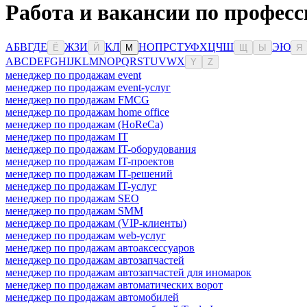
Работа и вакансии по професс
А
Б
В
Г
Д
Е
Ж
З
И
К
Л
Н
О
П
Р
С
Т
У
Ф
Х
Ц
Ч
Ш
Э
Ю
Ё
Й
М
Щ
Ы
Я
A
B
C
D
E
F
G
H
I
J
K
L
M
N
O
P
Q
R
S
T
U
V
W
X
Y
Z
менеджер по продажам event
менеджер по продажам event-услуг
менеджер по продажам FMCG
менеджер по продажам home office
менеджер по продажам (HoReCa)
менеджер по продажам IT
менеджер по продажам IT-оборудования
менеджер по продажам IT-проектов
менеджер по продажам IT-решений
менеджер по продажам IT-услуг
менеджер по продажам SEO
менеджер по продажам SMM
менеджер по продажам (VIP-клиенты)
менеджер по продажам web-услуг
менеджер по продажам автоаксессуаров
менеджер по продажам автозапчастей
менеджер по продажам автозапчастей для иномарок
менеджер по продажам автоматических ворот
менеджер по продажам автомобилей