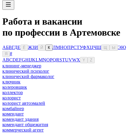
Работа и вакансии
по профессии в Артемовске
А
Б
В
Г
Д
Е
Ж
З
И
Л
М
Н
О
П
Р
С
Т
У
Ф
Х
Ц
Ч
Ш
Э
Ю
Ё
Й
К
Щ
Ы
#
Я
A
B
C
D
E
F
G
H
I
J
K
L
M
N
O
P
Q
R
S
T
U
V
W
X
Y
Z
клининг-менеджер
клинический психолог
клинический фармаколог
ключник
колеровщик
коллектор
колорист
колорист автоэмалей
комбайнер
комендант
комендант здания
комендант общежития
коммерческий агент