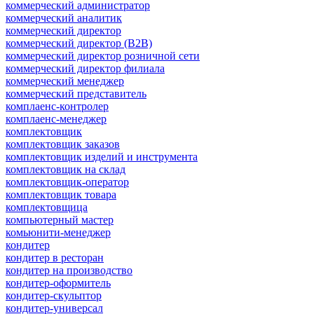
коммерческий администратор
коммерческий аналитик
коммерческий директор
коммерческий директор (B2B)
коммерческий директор розничной сети
коммерческий директор филиала
коммерческий менеджер
коммерческий представитель
комплаенс-контролер
комплаенс-менеджер
комплектовщик
комплектовщик заказов
комплектовщик изделий и инструмента
комплектовщик на склад
комплектовщик-оператор
комплектовщик товара
комплектовщица
компьютерный мастер
комьюнити-менеджер
кондитер
кондитер в ресторан
кондитер на производство
кондитер-оформитель
кондитер-скульптор
кондитер-универсал