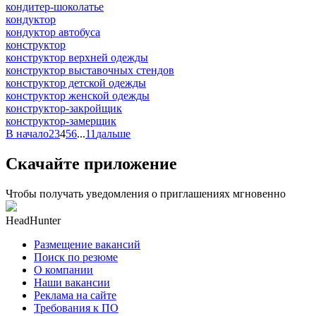
кондитер-шоколатье
кондуктор
кондуктор автобуса
конструктор
конструктор верхней одежды
конструктор выставочных стендов
конструктор детской одежды
конструктор женской одежды
конструктор-закройщик
конструктор-замерщик
В начало
2
3
4
5
6
...
11
дальше
Скачайте приложение
Чтобы получать уведомления о приглашениях мгновенно
HeadHunter
Размещение вакансий
Поиск по резюме
О компании
Наши вакансии
Реклама на сайте
Требования к ПО