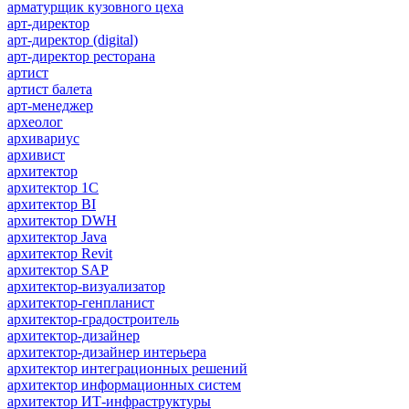
арматурщик кузовного цеха
арт-директор
арт-директор (digital)
арт-директор ресторана
артист
артист балета
арт-менеджер
археолог
архивариус
архивист
архитектор
архитектор 1С
архитектор BI
архитектор DWH
архитектор Java
архитектор Revit
архитектор SAP
архитектор-визуализатор
архитектор-генпланист
архитектор-градостроитель
архитектор-дизайнер
архитектор-дизайнер интерьера
архитектор интеграционных решений
архитектор информационных систем
архитектор ИТ-инфраструктуры