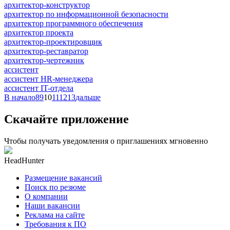
архитектор-конструктор
архитектор по информационной безопасности
архитектор программного обеспечения
архитектор проекта
архитектор-проектировщик
архитектор-реставратор
архитектор-чертежник
ассистент
ассистент HR-менеджера
ассистент IT-отдела
В начало
8
9
10
11
12
13
дальше
Скачайте приложение
Чтобы получать уведомления о приглашениях мгновенно
HeadHunter
Размещение вакансий
Поиск по резюме
О компании
Наши вакансии
Реклама на сайте
Требования к ПО