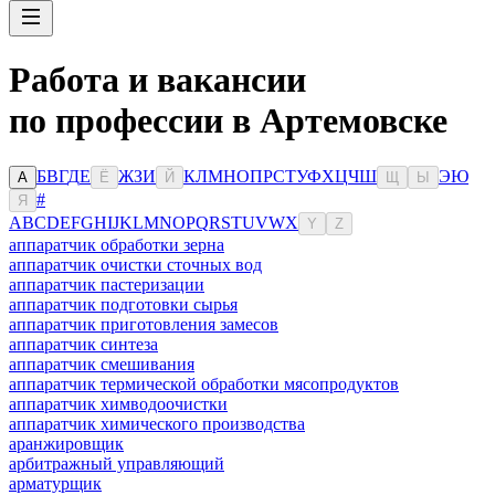
Работа и вакансии
по профессии в Артемовске
Б
В
Г
Д
Е
Ж
З
И
К
Л
М
Н
О
П
Р
С
Т
У
Ф
Х
Ц
Ч
Ш
Э
Ю
А
Ё
Й
Щ
Ы
#
Я
A
B
C
D
E
F
G
H
I
J
K
L
M
N
O
P
Q
R
S
T
U
V
W
X
Y
Z
аппаратчик обработки зерна
аппаратчик очистки сточных вод
аппаратчик пастеризации
аппаратчик подготовки сырья
аппаратчик приготовления замесов
аппаратчик синтеза
аппаратчик смешивания
аппаратчик термической обработки мясопродуктов
аппаратчик химводоочистки
аппаратчик химического производства
аранжировщик
арбитражный управляющий
арматурщик