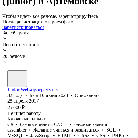
(junior) в Артемовске
Чтобы видеть все резюме, зарегистрируйтесь
После регистрации откроем фото
Зарегистрироваться
За всё время
По соответствию
20 резюме
Junior Web-программист
32
года
•
Был
16 июня 2023
•
Обновлено
28 апреля 2017
25 000
₽
Не ищет работу
Ключевые навыки
C#
•
базовые знания С/С++
•
базовые знания
assembler
•
Желание учиться и развиваться
•
SQL
•
MySQL
•
JavaScript
•
HTML
•
CSS3
•
CSS
•
PHP5
•