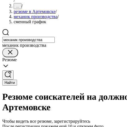
/
/
...
резюме в Артемовске
/
механик производства
/
сменный график
механик производства
Резюме
Найти
Резюме соискателей на должн
Артемовске
Чтобы видеть все резюме, зарегистрируйтесь
После регистрации покажем ещё 10 и откроем фото