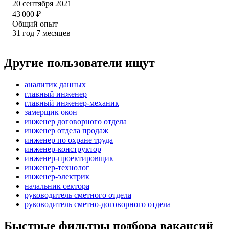
20 сентября 2021
43 000
₽
Общий опыт
31
год
7
месяцев
Другие пользователи ищут
аналитик данных
главный инженер
главный инженер-механик
замерщик окон
инженер договорного отдела
инженер отдела продаж
инженер по охране труда
инженер-конструктор
инженер-проектировщик
инженер-технолог
инженер-электрик
начальник сектора
руководитель сметного отдела
руководитель сметно-договорного отдела
Быстрые фильтры подбора вакансий