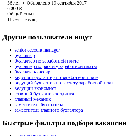
36
лет
•
Обновлено
19 сентября 2017
6 000
₴
Общий опыт
11
лет
1
месяц
Другие пользователи ищут
senior account manager
бухгалтер
бухгалтер по заработной плате
бухгалтер по расчету заработной платы
бухгалтер-кассир
ведущий бухгалтер по заработной плате
ведущий бухгалтер по расчету заработной платы
ведущий экономист
главный бухгалтер холдинга
главный механик
заместитель бухгалтера
заместитель главного бухгалтера
Быстрые фильтры подбора вакансий
Частичная занятость