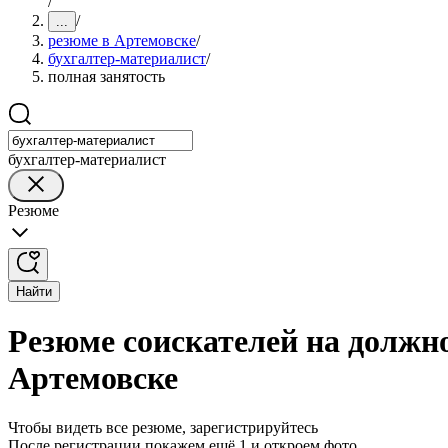
/
/
...
резюме в Артемовске
/
бухгалтер-материалист
/
полная занятость
бухгалтер-материалист
Резюме
Найти
Резюме соискателей на должно
Артемовске
Чтобы видеть все резюме, зарегистрируйтесь
После регистрации покажем ещё 1 и откроем фото