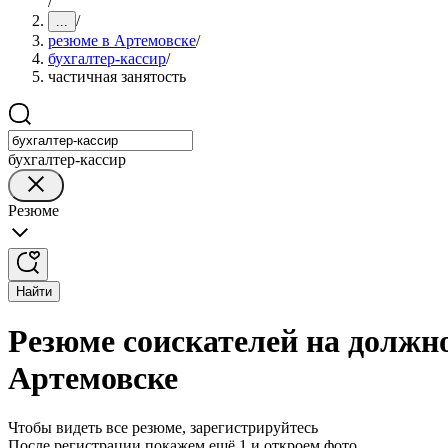
/
/
...
резюме в Артемовске
/
бухгалтер-кассир
/
частичная занятость
бухгалтер-кассир
Резюме
Найти
Резюме соискателей на должно
Артемовске
Чтобы видеть все резюме, зарегистрируйтесь
После регистрации покажем ещё 1 и откроем фото