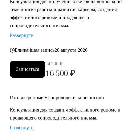
Консультация для получения ответов на вопросы по
теме поиска работы и развития карьеры, создания
Кому могу помочь:
эффективного резюме и продающего
Специалистам и руководителям из следующих сфер:
сопроводительного письма.
• hr
Развернуть
• карьерного консультирования
• продаж
Ближайшая запись
20 августа 2026
• проектного менеджмента
• маркетинга
24 500
₽
Записаться
• аналитики
16 500
₽
• финансов
• закупок
• логистики
Готовое резюме + сопроводительное письмо
• АХО и пр.
Консультация для создания эффективного резюме и
продающего сопроводительного письма.
Я помогу вам, даже если вы:
• несколько лет не работали;
Развернуть
• совсем без опыта работы;