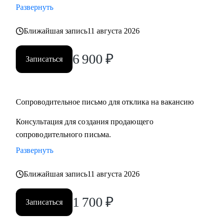
Развернуть
• смена профессии и рекомендации по каналам поиска
• подготовка сильного резюме и сопроводительного
Ближайшая запись
11 августа 2026
письма
• выход на рынок труда после длительного перерыва, после
6 900
₽
Записаться
череды отказов
• первая работа у молодых специалистов, когда опыта
совсем нет
• выбор среди нескольких вариантов развития карьеры
Сопроводительное письмо для отклика на вакансию
• подготовка к собеседованию и самопрезентации
Консультация для создания продающего
сопроводительного письма.
Кому могу помочь:
Развернуть
Как молодым специалистам, так и руководителям в сферах:
• медицина (не фарма)
Ближайшая запись
11 августа 2026
• образование
• психология
1 700
₽
Записаться
• бьюти-индустрия (индустрия красоты)
• HR ( управление персоналом)