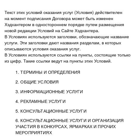
Текст этих условий оказания услуг (Условия) действителен
на момент подписания Договора может быть изменен
Хэдхантером в одностороннем порядке путем размещения
новой редакции Условий на Сайте Хэдхантера.
В Условиях используются заголовки, обозначающие название
услуги. Эти заголовки дают названия разделам, в которых
описываются условия оказания услуг.
В Условиях используются ссылки на пункты, состоящие только
из цифр. Такие ссылки ведут на пункты этих Условий.
1. ТЕРМИНЫ И ОПРЕДЕЛЕНИЯ
2. ОБЩИЕ УСЛОВИЯ
3. ИНФОРМАЦИОННЫЕ УСЛУГИ
1.1. Хэдхантер, или
Хэдхантер, ООО
4. РЕКЛАМНЫЕ УСЛУГИ
HeadHunter, или
«Хэдхантер», ИНН
2.1. Типы и статусы регистрации
5. КОНСУЛЬТАЦИОННЫЕ УСЛУГИ
Исполнитель
7718620740, адрес:
Типы регистрации
3.1. Предоставление доступа к базе данных
2.2. Активация услуг
6. КОНСУЛЬТАЦИОННЫЕ УСЛУГИ И ОРГАНИЗАЦИЯ
125047, г. Москва,
резюме с предложениями Соискателей
Описание и активация
УЧАСТИЯ В КОНКУРСАХ, ЯРМАРКАХ И ПРОЧИХ
2.1.1. Заказчику может быть присвоен один
4.0. Общие условия оказания рекламных услуг
внутригородская
о трудоустройстве с возможностью просмотра
МЕРОПРИЯТИЯХ
из Типов регистраций.
территория
4.0.1. Хэдхантер оказывает Заказчику услугу