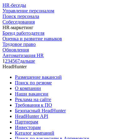
HR-беседы
Управление персоналом
Поиск персонала
Собеседования
HR-маркетинг
Бренд работодателя
Оценка и развитие навыков
Трудовое право
Обновления
Автоматизация HR
1
2
3
4
5
6
7
дальше
HeadHunter
Размещение вакансий
Поиск по резюме
О компании
Наши вакансии
Реклама на сайте
Требования к ПО
Безопасный HeadHunter
HeadHunter API
Партнерам
Инвесторам
Каталог компаний
Поиск по вакансиям в Артемовске