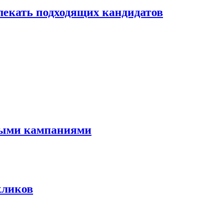
лекать подходящих кандидатов
мными кампаниями
кликов