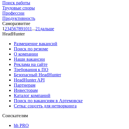
Поиск работы
Трудовые споры
Профессии
Продуктивность
Саморазвитие
1
2
3
4
5
6
7
8
9
10
11
...
21
дальше
HeadHunter
Размещение вакансий
Поиск по резюме
О компании
Наши вакансии
Реклама на сайте
Требования к ПО
Безопасный HeadHunter
HeadHunter API
Партнерам
Инвесторам
Каталог компаний
Поиск по вакансиям в Артемовске
Сетка: соцсеть для нетворкинга
Соискателям
hh PRO