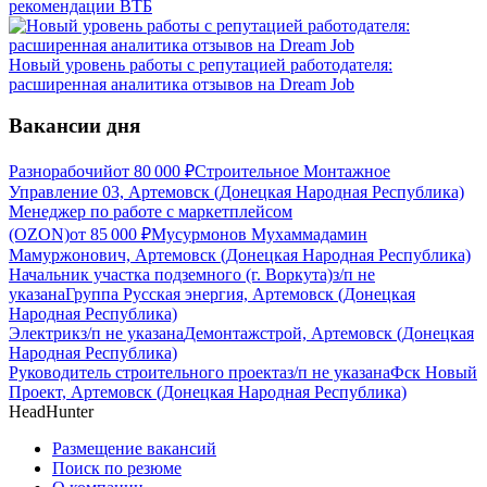
рекомендации ВТБ
Новый уровень работы с репутацией работодателя:
расширенная аналитика отзывов на Dream Job
Вакансии дня
Разнорабочий
от
80 000
₽
Строительное Монтажное
Управление 03, Артемовск (Донецкая Народная Республика)
Менеджер по работе с маркетплейсом
(OZON)
от
85 000
₽
Мусурмонов Мухаммадамин
Мамуржонович, Артемовск (Донецкая Народная Республика)
Начальник участка подземного (г. Воркута)
з/п не
указана
Группа Русская энергия, Артемовск (Донецкая
Народная Республика)
Электрик
з/п не указана
Демонтажстрой, Артемовск (Донецкая
Народная Республика)
Руководитель строительного проекта
з/п не указана
Фск Новый
Проект, Артемовск (Донецкая Народная Республика)
HeadHunter
Размещение вакансий
Поиск по резюме