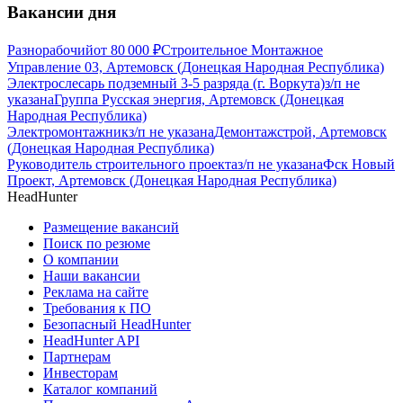
Вакансии дня
Разнорабочий
от
80 000
₽
Строительное Монтажное
Управление 03, Артемовск (Донецкая Народная Республика)
Электрослесарь подземный 3-5 разряда (г. Воркута)
з/п не
указана
Группа Русская энергия, Артемовск (Донецкая
Народная Республика)
Электромонтажник
з/п не указана
Демонтажстрой, Артемовск
(Донецкая Народная Республика)
Руководитель строительного проекта
з/п не указана
Фск Новый
Проект, Артемовск (Донецкая Народная Республика)
HeadHunter
Размещение вакансий
Поиск по резюме
О компании
Наши вакансии
Реклама на сайте
Требования к ПО
Безопасный HeadHunter
HeadHunter API
Партнерам
Инвесторам
Каталог компаний