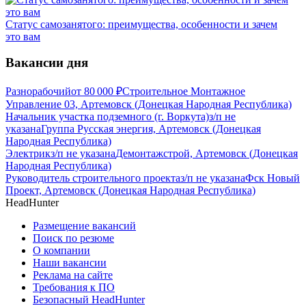
Статус самозанятого: преимущества, особенности и зачем
это вам
Вакансии дня
Разнорабочий
от
80 000
₽
Строительное Монтажное
Управление 03, Артемовск (Донецкая Народная Республика)
Начальник участка подземного (г. Воркута)
з/п не
указана
Группа Русская энергия, Артемовск (Донецкая
Народная Республика)
Электрик
з/п не указана
Демонтажстрой, Артемовск (Донецкая
Народная Республика)
Руководитель строительного проекта
з/п не указана
Фск Новый
Проект, Артемовск (Донецкая Народная Республика)
HeadHunter
Размещение вакансий
Поиск по резюме
О компании
Наши вакансии
Реклама на сайте
Требования к ПО
Безопасный HeadHunter