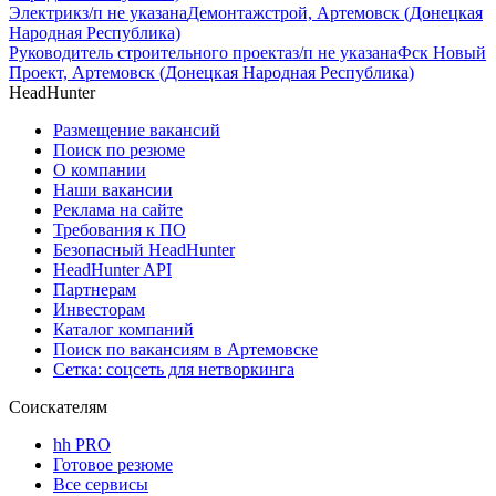
Электрик
з/п не указана
Демонтажстрой, Артемовск (Донецкая
Народная Республика)
Руководитель строительного проекта
з/п не указана
Фск Новый
Проект, Артемовск (Донецкая Народная Республика)
HeadHunter
Размещение вакансий
Поиск по резюме
О компании
Наши вакансии
Реклама на сайте
Требования к ПО
Безопасный HeadHunter
HeadHunter API
Партнерам
Инвесторам
Каталог компаний
Поиск по вакансиям в Артемовске
Сетка: соцсеть для нетворкинга
Соискателям
hh PRO
Готовое резюме
Все сервисы