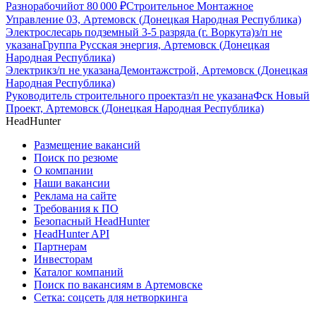
Разнорабочий
от
80 000
₽
Строительное Монтажное
Управление 03, Артемовск (Донецкая Народная Республика)
Электрослесарь подземный 3-5 разряда (г. Воркута)
з/п не
указана
Группа Русская энергия, Артемовск (Донецкая
Народная Республика)
Электрик
з/п не указана
Демонтажстрой, Артемовск (Донецкая
Народная Республика)
Руководитель строительного проекта
з/п не указана
Фск Новый
Проект, Артемовск (Донецкая Народная Республика)
HeadHunter
Размещение вакансий
Поиск по резюме
О компании
Наши вакансии
Реклама на сайте
Требования к ПО
Безопасный HeadHunter
HeadHunter API
Партнерам
Инвесторам
Каталог компаний
Поиск по вакансиям в Артемовске
Сетка: соцсеть для нетворкинга