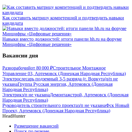
Как составить матрицу компетенций и подтвердить навыки
кандидата
Навыки вместо должностей: итоги панели hh.ru на форуме
Минцифры «Цифровые решения»
Вакансии дня
Разнорабочий
от
80 000
₽
Строительное Монтажное
Управление 03, Артемовск (Донецкая Народная Республика)
Электрослесарь подземный 3-5 разряда (г. Воркута)
з/п не
указана
Группа Русская энергия, Артемовск (Донецкая
Народная Республика)
Электрик
з/п не указана
Демонтажстрой, Артемовск (Донецкая
Народная Республика)
Руководитель строительного проекта
з/п не указана
Фск Новый
Проект, Артемовск (Донецкая Народная Республика)
HeadHunter
Размещение вакансий
Поиск по резюме