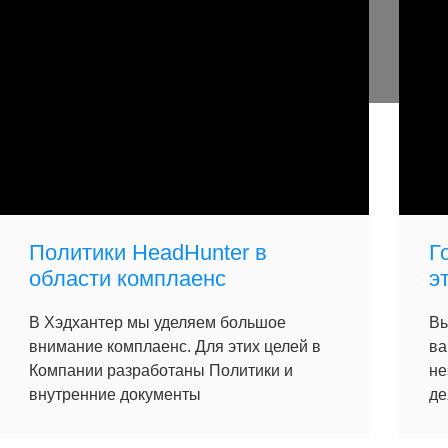
Политики HeadHunter в
Г
области комплаенс
э
В Хэдхантер мы уделяем большое
Вы
внимание комплаенс. Для этих целей в
ва
Компании разработаны Политики и
не
внутренние документы
де