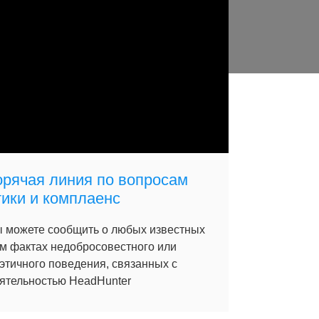
орячая линия по вопросам
тики и комплаенс
 можете сообщить о любых известных
м фактах недобросовестного или
этичного поведения, связанных с
ятельностью HeadHunter