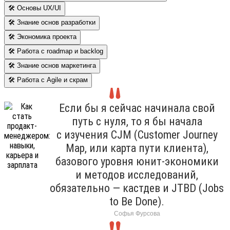
🛠 Основы UX/UI
🛠 Знание основ разработки
🛠 Экономика проекта
🛠 Работа с roadmap и backlog
🛠 Знание основ маркетинга
🛠 Работа с Agile и скрам
Если бы я сейчас начинала свой
путь с нуля, то я бы начала
с изучения CJM (Customer Journey
Map, или карта пути клиента),
базового уровня юнит-экономики
и методов исследований,
обязательно — кастдев и JTBD (Jobs
to Be Done).
Софья Фурсова