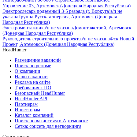
Управление 03, Артемовск (Донецкая Народная Республика)
Электрослесарь подземный 3-5 разряда (г. Воркута)
з/п не
указана
Группа Русская энергия, Артемовск (Донецкая
Народная Республика)
Электромонтажник
з/п не указана
Демонтажстрой, Артемовск
(Донецкая Народная Республика)
Руководитель строительного проекта
з/п не указана
Фск Новый
Проект, Артемовск (Донецкая Народная Республика)
HeadHunter
Размещение вакансий
Поиск по резюме
О компании
Наши вакансии
Реклама на сайте
Требования к ПО
Безопасный HeadHunter
HeadHunter API
Партнерам
Инвесторам
Каталог компаний
Поиск по вакансиям в Артемовске
Сетка: соцсеть для нетворкинга
Соискателям