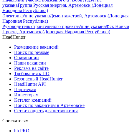
указана
Группа Русская энергия, Артемовск (Донецкая
Народная Республика)
Электрик
з/п не указана
Демонтажстрой, Артемовск (Донецкая
Народная Республика)
Руководитель строительного проекта
з/п не указана
Фск Новый
Проект, Артемовск (Донецкая Народная Республика)
HeadHunter
Размещение вакансий
Поиск по резюме
О компании
Наши вакансии
Реклама на сайте
Требования к ПО
Безопасный HeadHunter
HeadHunter API
Партнерам
Инвесторам
Каталог компаний
Поиск по вакансиям в Артемовске
Сетка: соцсеть для нетворкинга
Соискателям
hh PRO