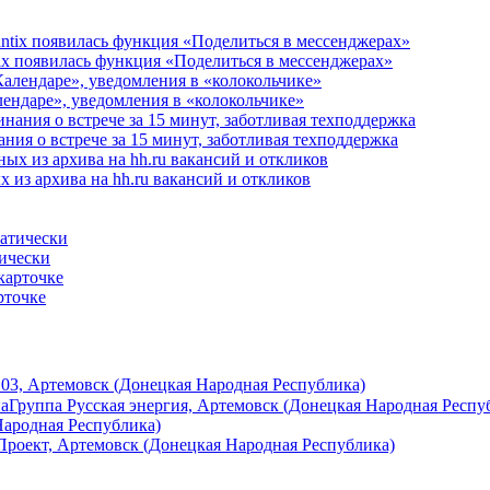
ix появилась функция «Поделиться в мессенджерах»
алендаре», уведомления в «колокольчике»
ания о встрече за 15 минут, заботливая техподдержка
 из архива на hh.ru вакансий и откликов
тически
рточке
03, Артемовск (Донецкая Народная Республика)
на
Группа Русская энергия, Артемовск (Донецкая Народная Респу
ародная Республика)
роект, Артемовск (Донецкая Народная Республика)