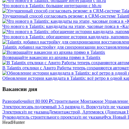
Что нового в Talantix: большие интеграции с hh.ru
Улучшенный способ согласовать резюме: в CRM-системе Talant
Что нового в Talantix: кандидаты на этапе, часовые пояса в «К
Что нового в Talantix: обогащение истории кандидата, напомин
Talantix добавил настройку для синхронизации восстановленных
Возвращайте вакансии из архива прямо в Talantix
В Talantix отклики с Авито Работы теперь сохраняются автома
Обновление истории кандидата в Talantix: всё ретро в одной ка
Вакансии дня
Разнорабочий
от
80 000
₽
Строительное Монтажное Управление 
Электрослесарь подземный 3-5 разряда (г. Воркута)
з/п не указа
Электрик
з/п не указана
Демонтажстрой, Артемовск (Донецкая Н
Руководитель строительного проекта
з/п не указана
Фск Новый П
HeadHunter