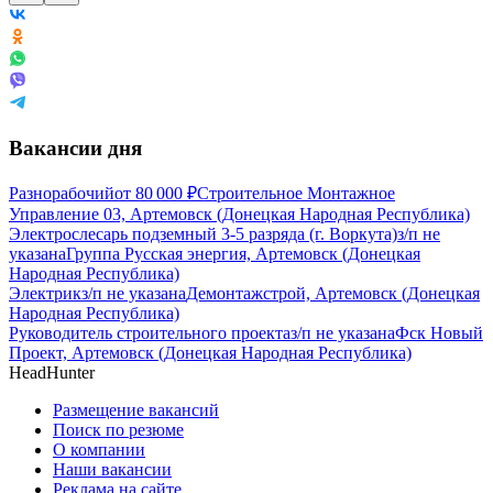
Вакансии дня
Разнорабочий
от
80 000
₽
Строительное Монтажное
Управление 03, Артемовск (Донецкая Народная Республика)
Электрослесарь подземный 3-5 разряда (г. Воркута)
з/п не
указана
Группа Русская энергия, Артемовск (Донецкая
Народная Республика)
Электрик
з/п не указана
Демонтажстрой, Артемовск (Донецкая
Народная Республика)
Руководитель строительного проекта
з/п не указана
Фск Новый
Проект, Артемовск (Донецкая Народная Республика)
HeadHunter
Размещение вакансий
Поиск по резюме
О компании
Наши вакансии
Реклама на сайте