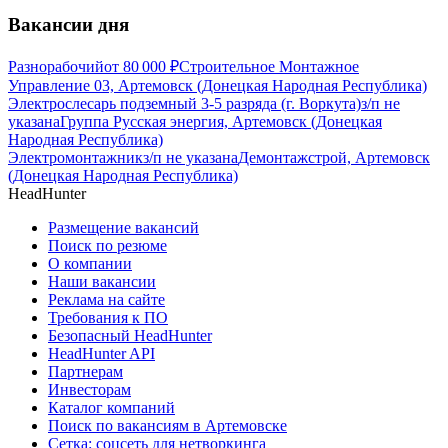
Вакансии дня
Разнорабочий
от
80 000
₽
Строительное Монтажное
Управление 03, Артемовск (Донецкая Народная Республика)
Электрослесарь подземный 3-5 разряда (г. Воркута)
з/п не
указана
Группа Русская энергия, Артемовск (Донецкая
Народная Республика)
Электромонтажник
з/п не указана
Демонтажстрой, Артемовск
(Донецкая Народная Республика)
HeadHunter
Размещение вакансий
Поиск по резюме
О компании
Наши вакансии
Реклама на сайте
Требования к ПО
Безопасный HeadHunter
HeadHunter API
Партнерам
Инвесторам
Каталог компаний
Поиск по вакансиям в Артемовске
Сетка: соцсеть для нетворкинга