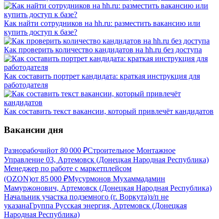
Как найти сотрудников на hh.ru: разместить вакансию или
купить доступ к базе?
Как проверить количество кандидатов на hh.ru без доступа
Как составить портрет кандидата: краткая инструкция для
работодателя
Как составить текст вакансии, который привлечёт кандидатов
Вакансии дня
Разнорабочий
от
80 000
₽
Строительное Монтажное
Управление 03, Артемовск (Донецкая Народная Республика)
Менеджер по работе с маркетплейсом
(OZON)
от
85 000
₽
Мусурмонов Мухаммадамин
Мамуржонович, Артемовск (Донецкая Народная Республика)
Начальник участка подземного (г. Воркута)
з/п не
указана
Группа Русская энергия, Артемовск (Донецкая
Народная Республика)