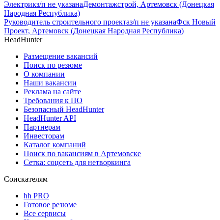
Электрик
з/п не указана
Демонтажстрой, Артемовск (Донецкая
Народная Республика)
Руководитель строительного проекта
з/п не указана
Фск Новый
Проект, Артемовск (Донецкая Народная Республика)
HeadHunter
Размещение вакансий
Поиск по резюме
О компании
Наши вакансии
Реклама на сайте
Требования к ПО
Безопасный HeadHunter
HeadHunter API
Партнерам
Инвесторам
Каталог компаний
Поиск по вакансиям в Артемовске
Сетка: соцсеть для нетворкинга
Соискателям
hh PRO
Готовое резюме
Все сервисы