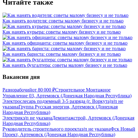
Читайте также
Как нанять водителя: советы малому бизнесу и не только
Как нанять курьера: советы малому бизнесу и не только
Как нанять официанта: советы малому бизнесу и не только
Как нанять бариста: советы малому бизнесу и не только
Как нанять бухгалтера: советы малому бизнесу и не только
Вакансии дня
Разнорабочий
от
80 000
₽
Строительное Монтажное
Управление 03, Артемовск (Донецкая Народная Республика)
Электрослесарь подземный 3-5 разряда (г. Воркута)
з/п не
указана
Группа Русская энергия, Артемовск (Донецкая
Народная Республика)
Электрик
з/п не указана
Демонтажстрой, Артемовск (Донецкая
Народная Республика)
Руководитель строительного проекта
з/п не указана
Фск Новый
Проект, Артемовск (Донецкая Народная Республика)