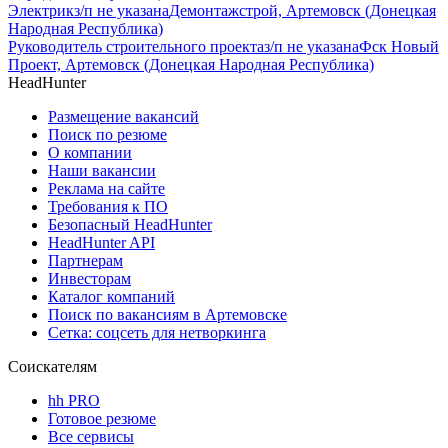
Электрик
з/п не указана
Демонтажстрой, Артемовск (Донецкая
Народная Республика)
Руководитель строительного проекта
з/п не указана
Фск Новый
Проект, Артемовск (Донецкая Народная Республика)
HeadHunter
Размещение вакансий
Поиск по резюме
О компании
Наши вакансии
Реклама на сайте
Требования к ПО
Безопасный HeadHunter
HeadHunter API
Партнерам
Инвесторам
Каталог компаний
Поиск по вакансиям в Артемовске
Сетка: соцсеть для нетворкинга
Соискателям
hh PRO
Готовое резюме
Все сервисы