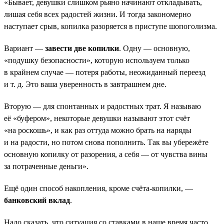
«Бывает, девушки слишком рьяно начинают откладывать,
лишая себя всех радостей жизни. И тогда закономерно
наступает срыв, копилка разоряется в приступе шопоголизма.
Вариант —
завести две копилки
. Одну — основную,
«подушку безопасности», которую используем только
в крайнем случае — потеря работы, неожиданный переезд
и т. д. Это ваша уверенность в завтрашнем дне.
Вторую — для спонтанных и радостных трат. Я называю
её «буфером», некоторые девушки называют этот счёт
«на роскошь», и как раз оттуда можно брать на наряды
и на радости, но потом снова пополнить. Так вы убережёте
основную копилку от разорения, а себя — от чувства вины
за потраченные деньги».
Ещё один способ накопления, кроме счёта-копилки, —
банковский вклад
.
Надо сказать, что ситуация со ставками в наше время часто