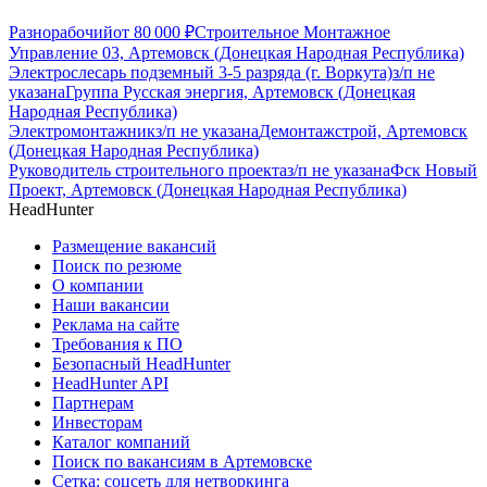
Разнорабочий
от
80 000
₽
Строительное Монтажное
Управление 03, Артемовск (Донецкая Народная Республика)
Электрослесарь подземный 3-5 разряда (г. Воркута)
з/п не
указана
Группа Русская энергия, Артемовск (Донецкая
Народная Республика)
Электромонтажник
з/п не указана
Демонтажстрой, Артемовск
(Донецкая Народная Республика)
Руководитель строительного проекта
з/п не указана
Фск Новый
Проект, Артемовск (Донецкая Народная Республика)
HeadHunter
Размещение вакансий
Поиск по резюме
О компании
Наши вакансии
Реклама на сайте
Требования к ПО
Безопасный HeadHunter
HeadHunter API
Партнерам
Инвесторам
Каталог компаний
Поиск по вакансиям в Артемовске
Сетка: соцсеть для нетворкинга