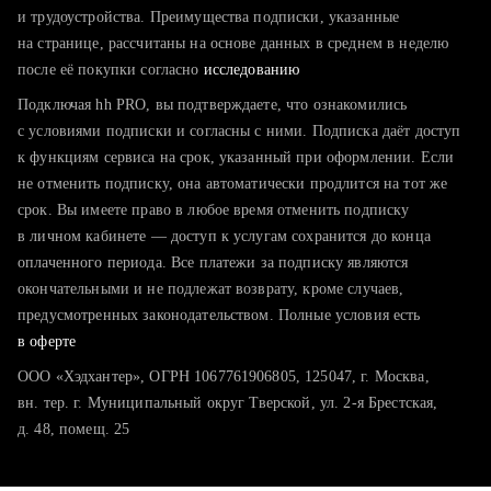
тратите много времени на поиск и вручную поднимаете
и трудоустройства. Преимущества подписки, указанные
резюме
на странице, рассчитаны на основе данных в среднем в неделю
после её покупки согласно
хотите сравнить себя с конкурентами и оценить шансы
исследованию
Подключая hh PRO, вы подтверждаете, что ознакомились
с условиями подписки и согласны с ними. Подписка даёт доступ
к функциям сервиса на срок, указанный при оформлении. Если
не отменить подписку, она автоматически продлится на тот же
срок. Вы имеете право в любое время отменить подписку
в личном кабинете — доступ к услугам сохранится до конца
оплаченного периода. Все платежи за подписку являются
окончательными и не подлежат возврату, кроме случаев,
предусмотренных законодательством. Полные условия есть
в оферте
ООО «Хэдхантер», ОГРН 1067761906805, 125047, г. Москва,
вн. тер. г. Муниципальный округ Тверской, ул. 2-я Брестская,
д. 48, помещ. 25